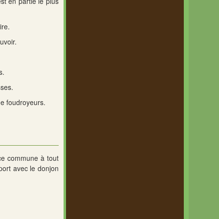
st en partie le plus
ire.
uvoir.
s.
sses.
de foudroyeurs.
urce commune à tout
port avec le donjon