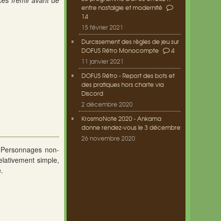
rces frémir avant de
entre nostalgie et modernité
14
15 février 2021
Durcissement des règles de jeu sur
DOFUS Rétro Monocompte
4
11 janvier 2021
DOFUS Rétro - Report des bots et
des pratiques hors charte via
Discord
2 décembre 2020
KrosmoNote 2020 - Ankama
donne rendez-vous le 3 décembre
26 novembre 2020
s Personnages non-
lativement simple,
e
.