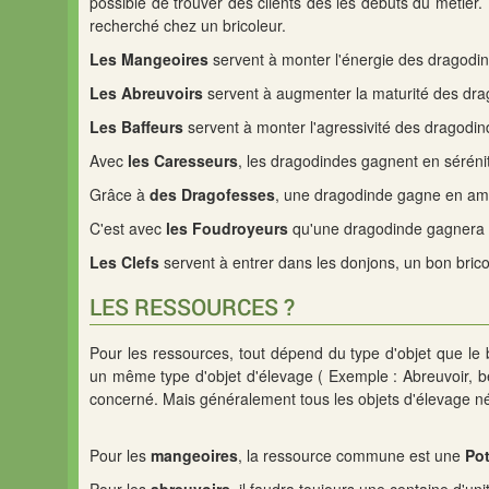
possible de trouver des clients dès les débuts du métier. 
recherché chez un bricoleur.
Les Mangeoires
servent à monter l'énergie des dragodin
Les Abreuvoirs
servent à augmenter la maturité des drag
Les Baffeurs
servent à monter l'agressivité des dragodind
Avec
les Caresseurs
, les dragodindes gagnent en sérénit
Grâce à
des Dragofesses
, une dragodinde gagne en amou
C'est avec
les Foudroyeurs
qu'une dragodinde gagnera e
Les Clefs
servent à entrer dans les donjons, un bon brico
LES RESSOURCES ?
Pour les ressources, tout dépend du type d'objet que le
un même type d'objet d'élevage ( Exemple : Abreuvoir, be
concerné. Mais généralement tous les objets d'élevage n
Pour les
mangeoires
, la ressource commune est une
Pot