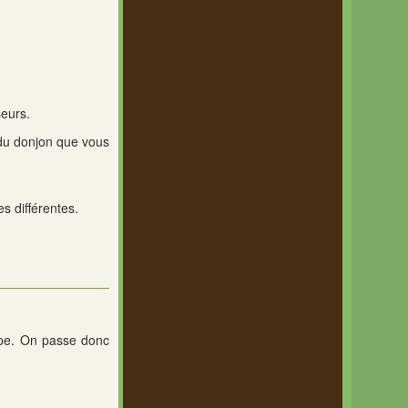
seurs.
 du donjon que vous
s différentes.
uipe. On passe donc