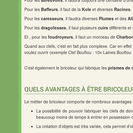
Pour les
abreuvoirs
, il faudra toujours une centaine d'uni
Pour les
Baffeurs
, il faut de la
Kole
et diverses
Racines
.
Pour les
caresseurs
, il faudra diverses
Plumes
et des
Al
Pour les
dragofesses
, il faut plusieurs
cuirs
différents et
Et , pour les
foudroyeurs
, il faut un morceau de
Charbo
Quand aux clefs, c'est en fait plus complexe. Car en effe
voulez ouvrir (exemple Clef Bouftou : 10x Laines Bouftou 
C'est également le bricoleur qui fabrique les
prismes de 
QUELS AVANTAGES À ÊTRE BRICOLEU
Le métier de bricoleur comporte de nombreux avantages 
La possibilité de pouvoir fabriquer les clefs de d
beaucoup moins de temps à entrer en possession de
La création d'objets est très variée, cela permet d'o