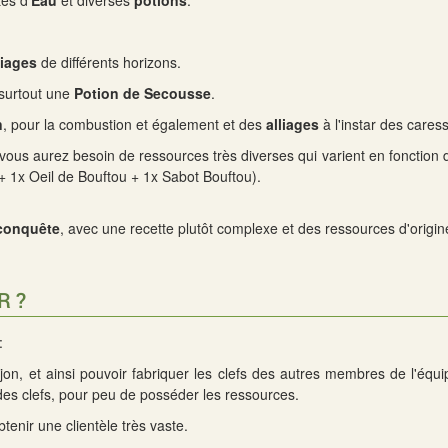
tés d'
Eau
et diverses
potions
.
liages
de différents horizons.
 surtout une
Potion de Secousse
.
n
, pour la combustion et également et des
alliages
à l'instar des cares
t vous aurez besoin de ressources très diverses qui varient en fonction
+ 1x Oeil de Bouftou + 1x Sabot Bouftou).
conquête
, avec une recette plutôt complexe et des ressources d'origine
R ?
:
onjon, et ainsi pouvoir fabriquer les clefs des autres membres de l'éq
s clefs, pour peu de posséder les ressources.
btenir une clientèle très vaste.