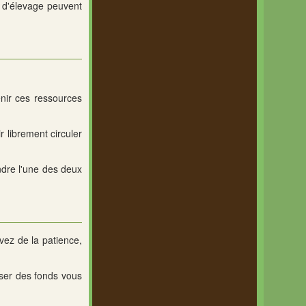
s d'élevage peuvent
tenir ces ressources
r librement circuler
ndre l'une des deux
vez de la patience,
sser des fonds vous