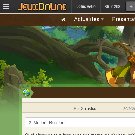
7 298
Dofus Retro
Actualités
Présenta
Par
Salakiss
20/9/2
2. Métier : Bricoleur