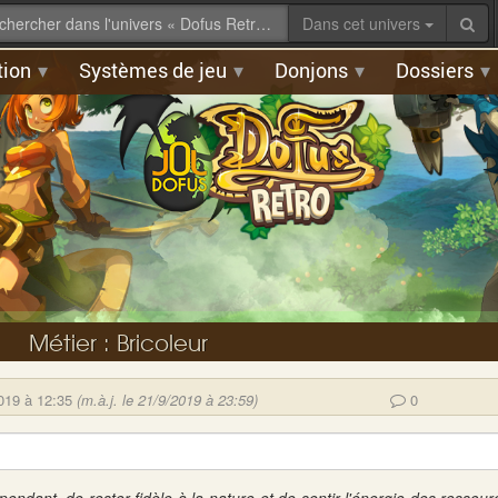
Dans cet univers
tion
Systèmes de jeu
Donjons
Dossiers
Métier : Bricoleur
019 à 12:35
(m.à.j. le 21/9/2019 à 23:59)
0