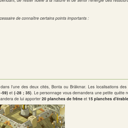
pendant, de rester fidèle à la nature et de sentir l'énergie des ressou
écessaire de connaître certains points importants :
re dans l'une des deux cités, Bonta ou Brâkmar. Les localisations de
 -59)
et
(-28 ; 35)
. Le personnage vous demandera une petite quête re
emandera de lui apporter
20 planches de frêne
et
15 planches d'érabl