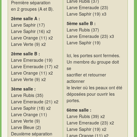
Larve Rubis (37)
Première séparation
Larve Emeraude (23)
en 2 groupes (A et B).
Larve Saphir (19) x3
2ème salle A :
5ème salle B :
Larve Saphir (17)
Larve Rubis (37)
Larve Saphir (16) x2
Larve Emeraude (23) x3
Larve Orange (11) x2
Larve Saphir (19)
Larve Verte (9) x2
2ème salle B :
Ici, les portes sont fermées.
Larve Emeraude (19)
Un membre du groupe doit
Larve Emeraude (17) x2
se
Larve Orange (11) x2
sacrifier et retourner
Larve Verte (9) x2
actionner
le levier où les peaux ont été
3ème salle :
déposées pour ouvrir les
Larve Rubis (35)
portes.
Larve Emeraude (21) x2
Larve Saphir (18) x2
6ème salle :
Larve Orange (11)
Larve Rubis (39) x2
Larve Verte (9)
Larve Emeraude (23) x2
Larve Bleue (2)
Larve Saphir (19) x2
Deuxième séparation
Larve Orange (11) x2