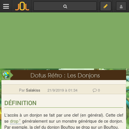
Dofus Rétro : Les Donjons
Par
Salakiss
21/9/2019 à 01:34
0
DÉFINITION
L'accès à un donjon se fait par une clef (en général). Cette clef
se
drop
généralement sur un monstre générique de ce donjon.
Par exemple, la clef du donjon Bouftou se drop sur un Bouftou.