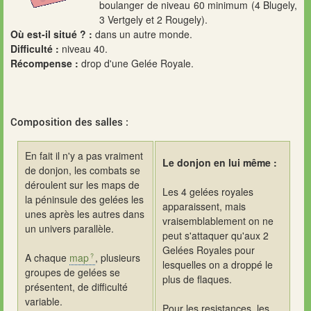
boulanger de niveau 60 minimum (4 Blugely,
3 Vertgely et 2 Rougely).
Où est-il situé ? :
dans un autre monde.
Difficulté :
niveau 40.
Récompense :
drop d'une Gelée Royale.
Composition des salles :
En fait il n'y a pas vraiment
Le donjon en lui même :
de donjon, les combats se
déroulent sur les maps de
Les 4 gelées royales
la péninsule des gelées les
apparaissent, mais
unes après les autres dans
vraisemblablement on ne
un univers parallèle.
peut s'attaquer qu'aux 2
Gelées Royales pour
A chaque
map
, plusieurs
lesquelles on a droppé le
groupes de gelées se
plus de flaques.
présentent, de difficulté
variable.
Pour les resistances, les