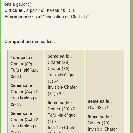
bas à gauche).
Difficulté :
à partir du niveau 40 - 50.
Récompense :
sort "Invocation de Chaferfu".
Composition des salles :
5ème salle :
1ère salle :
Chafer (28)
Chafer (22)
Chafer (30)
Tofu maléfique
Tofu Maléfique
(2) x1
(3) x4
2ème salle :
Invisible Chafer
Chafer (24) x2
(31) x2
Tofu Maléfique
8ème salle :
6ème salle :
(2) x3
Rib (42) x4
Chafer (30) x2
3ème salle :
Tofu Maléfique
9ème salle :
Chafer (24) x2
(3) x3
Chafer (20)
Tofu Maléfique
Invisible Chafer
Invisible Chafer
(2) x2