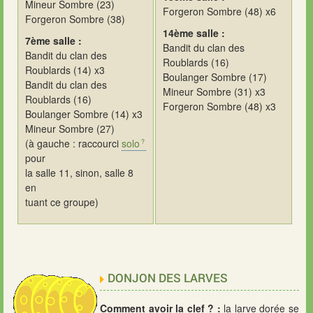
Mineur Sombre (23)
Forgeron Sombre (48) x6
Forgeron Sombre (38)
14ème salle :
7ème salle :
Bandit du clan des
Bandit du clan des
Roublards (16)
Roublards (14) x3
Boulanger Sombre (17)
Bandit du clan des
Mineur Sombre (31) x3
Roublards (16)
Forgeron Sombre (48) x3
Boulanger Sombre (14) x3
Mineur Sombre (27)
(à gauche : raccourci
solo
pour
la salle 11, sinon, salle 8
en
tuant ce groupe)
DONJON DES LARVES
Comment avoir la clef ? :
la larve dorée se