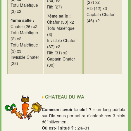
(34) x2
(27) x2
Tofu Maléfique
Rib (27)
Rib (42) x3
(3) x2
Captain Chafer
7ème salle :
4ème salle :
(46) x2
Chafer (30) x2
Chafer (26) x2
Tofu Maléfique
Tofu Maléfique
(3)
(2) x2
Invisible Chafer
Tofu Maléfique
(37) x2
(3) x3
Rib (31) x2
Invisible Chafer
Captain Chafer
(28)
(30)
CHATEAU DU WA
Comment avoir la clef ? :
un long périple
sur l'île vous permettra d'obtenir ces 3 clefs
définitivement.
Où est-il situé ? :
24/-31.