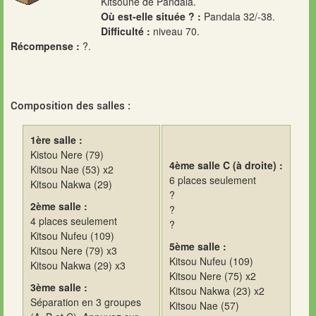
Kitsoune de Pandala.
Où est-elle située ? :
Pandala 32/-38.
Difficulté :
niveau 70.
Récompense :
?.
Composition des salles :
1ère salle :
Kistou Nere (79)
4ème salle C (à droite) :
Kitsou Nae (53) x2
6 places seulement
Kitsou Nakwa (29)
?
2ème salle :
?
4 places seulement
?
Kitsou Nufeu (109)
5ème salle :
Kitsou Nere (79) x3
Kitsou Nufeu (109)
Kitsou Nakwa (29) x3
Kitsou Nere (75) x2
3ème salle :
Kitsou Nakwa (23) x2
Séparation en 3 groupes
Kitsou Nae (57)