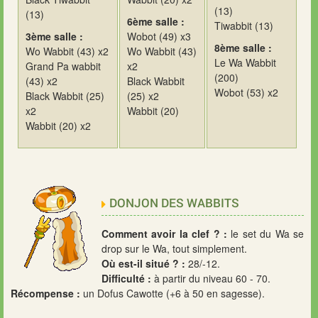
(13)
(13)
6ème salle :
Tiwabbit (13)
3ème salle :
Wobot (49) x3
8ème salle :
Wo Wabbit (43) x2
Wo Wabbit (43)
Le Wa Wabbit
Grand Pa wabbit
x2
(200)
(43) x2
Black Wabbit
Wobot (53) x2
Black Wabbit (25)
(25) x2
x2
Wabbit (20)
Wabbit (20) x2
DONJON DES WABBITS
Comment avoir la clef ? :
le set du Wa se
drop sur le Wa, tout simplement.
Où est-il situé ? :
28/-12.
Difficulté :
à partir du niveau 60 - 70.
Récompense :
un Dofus Cawotte (+6 à 50 en sagesse).