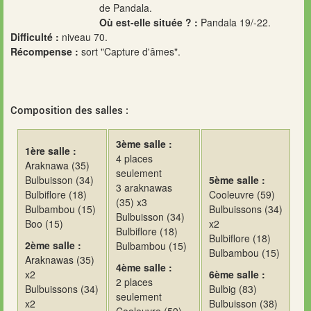
de Pandala.
Où est-elle située ? :
Pandala 19/-22.
Difficulté :
niveau 70.
Récompense :
sort "Capture d'âmes".
Composition des salles :
3ème salle :
1ère salle :
4 places
Araknawa (35)
seulement
Bulbuisson (34)
5ème salle :
3 araknawas
Bulbiflore (18)
Cooleuvre (59)
(35) x3
Bulbambou (15)
Bulbuissons (34)
Bulbuisson (34)
Boo (15)
x2
Bulbiflore (18)
Bulbiflore (18)
2ème salle :
Bulbambou (15)
Bulbambou (15)
Araknawas (35)
4ème salle :
x2
6ème salle :
2 places
Bulbuissons (34)
Bulbig (83)
seulement
x2
Bulbuisson (38)
Cooleuvre (59)