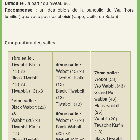
Difficulté :
à partir du niveau 60.
Récompense :
un des objets de la panoplie du Wa (hors
familier) que vous pourrez choisir (Cape, Coiffe ou Bâton).
Composition des salles :
1ère salle :
Tiwabbit Kiafin
4ème salle :
(13) x2
Wobot (45) x3
7ème salle :
Black Tiwabbit
Tiwabbit Kiafin
Wobot (53)
(13) x3
(13)
Wo Wabbit (43)
Tiwabbit (13) x3
Black Tiwabbit
Grand Pa
(13)
wabbit (43)
2ème salle :
Tiwabbit (13)
Black wabbit
Black Wabbit (25)
(25)
x3
5ème salle :
Wabbit (20)
Wabbit (20) x3
Wobot (47) x3
Tiwabbit Kiafin
Tiwabbit Kiafin
Black Wabbit
(13)
(13)
(25) x2
Black Tiwabbit
Black Tiwabbit
Wabbit (20) x2