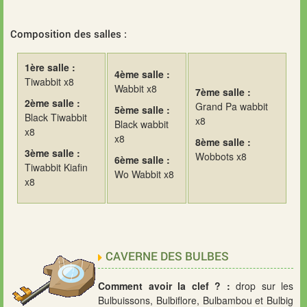
Composition des salles :
1ère salle :
4ème salle :
Tiwabbit x8
Wabbit x8
7ème salle :
2ème salle :
Grand Pa wabbit
5ème salle :
Black Tiwabbit
x8
Black wabbit
x8
x8
8ème salle :
3ème salle :
Wobbots x8
6ème salle :
Tiwabbit Kiafin
Wo Wabbit x8
x8
CAVERNE DES BULBES
Comment avoir la clef ? :
drop sur les
Bulbuissons, Bulbiflore, Bulbambou et Bulbig