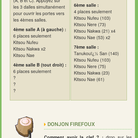
(A, B et C). Appuyez sur
6ème salle :
les 3 dalles simultanément
4 places seulement
pour ouvrir les portes vers
Kitsou Nufeu (103)
les 4èmes salles.
Kitsou Nere (73)
4ème salle A (à gauche) :
Kitsou Nakwa (21) x4
6 places seulement
Kitsou Nae (53) x2
Kitsou Nufeu
7ème salle :
Kitsou Nakwa x2
Tanukouï¿½ San (140)
Kitsou Nae
Kitsou Nufeu (103)
4ème salle B (tout droit) :
Kitsou Nere (75)
6 places seulement
Kitsou Nakwa (23)
?
Kitsou Nae (61)
?
?
DONJON FIREFOUX
Comment avoir la clef ? :
drop sur les