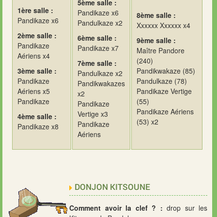
5ème salle :
1ère salle :
Pandikaze x6
8ème salle :
Pandikaze x6
Pandulkaze x2
Xxxxxx Xxxxxx x4
2ème salle :
6ème salle :
9ème salle :
Pandikaze
Pandikaze x7
Maître Pandore
Aériens x4
(240)
7ème salle :
3ème salle :
Pandikwakaze (85)
Pandulkaze x2
Pandikaze
Pandulkaze (78)
Pandikwakazes
Aériens x5
Pandikaze Vertige
x2
Pandikaze
(55)
Pandikaze
Pandikaze Aériens
Vertige x3
4ème salle :
(53) x2
Pandikaze
Pandikaze x8
Aériens
DONJON KITSOUNE
Comment avoir la clef ? :
drop sur les